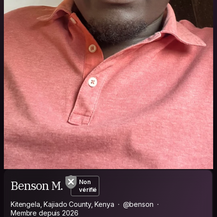
Benson M.
Non
vérifié
Kitengela, Kajiado County, Kenya
@benson
Membre depuis 2026