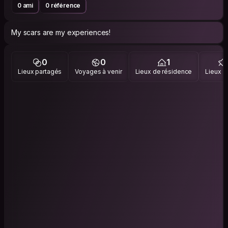
0 ami
0 référence
My scars are my experiences!
0
0
1
Lieux partagés
Voyages à venir
Lieux de résidence
Lieux vi