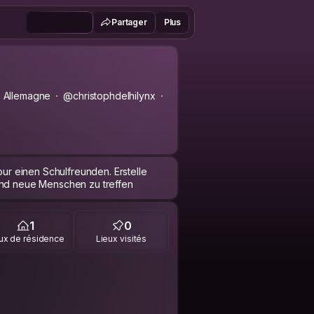
Partager
Plus
, Allemagne
@christophdelhilynx
our einen Schulfreunden. Erstelle
end neue Menschen zu treffen
1
0
ux de résidence
Lieux visités