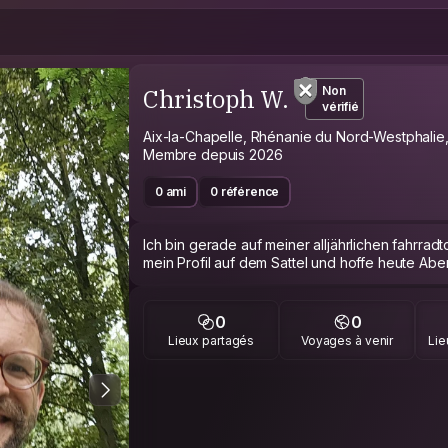
Christoph W.
Non
vérifié
Aix-la-Chapelle, Rhénanie du Nord-Westphalie
Membre depuis 2026
0 ami
0 référence
Ich bin gerade auf meiner alljährlichen fahrradt
mein Profil auf dem Sattel und hoffe heute Ab
0
0
Lieux partagés
Voyages à venir
Lie