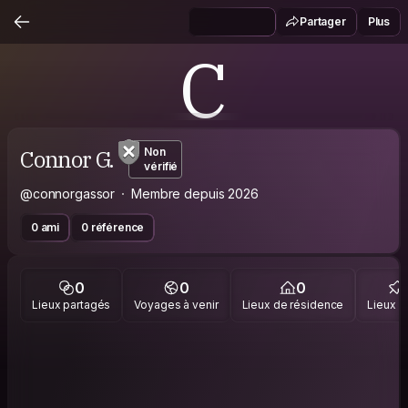
Partager
Plus
C
Connor G.
Non
vérifié
@connorgassor
Membre depuis 2026
0 ami
0 référence
0
0
0
Lieux partagés
Voyages à venir
Lieux de résidence
Lieux vi