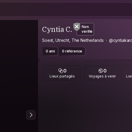
Cyntia C.
Non
vérifié
Soest, Utrecht, The Netherlands
@cyntiakaro
0 ami
0 référence
0
0
Lieux partagés
Voyages à venir
Lie