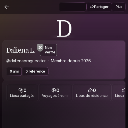
Partager
Plus
D
Daliena L.
Non
vérifié
@dalienapragueotter
Membre depuis 2026
0 ami
0 référence
0
0
0
Lieux partagés
Voyages à venir
Lieux de résidence
Lieux vi