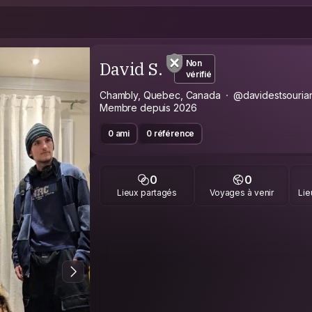
David S.
Non
vérifié
Chambly, Quebec, Canada
@davidestsouria
Membre depuis 2026
0 ami
0 référence
0
0
Lieux partagés
Voyages à venir
Lie