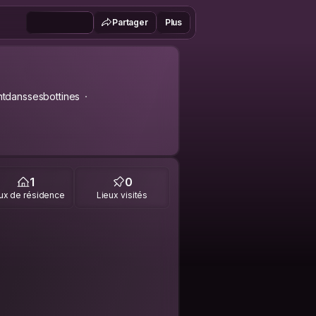
Partager
Plus
ntdanssesbottines
1
0
ux de résidence
Lieux visités