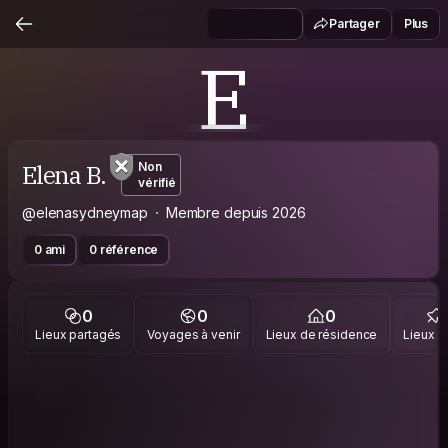
Partager
Plus
E
Elena B.
Non
vérifié
@elenasydneymap
Membre depuis 2026
0 ami
0 référence
0
0
0
Lieux partagés
Voyages à venir
Lieux de résidence
Lieux vi