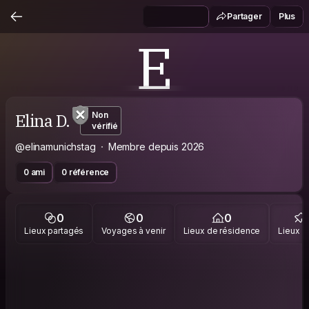
Partager
Plus
E
Elina D.
Non
vérifié
@elinamunichstag
Membre depuis 2026
0 ami
0 référence
0
0
0
Lieux partagés
Voyages à venir
Lieux de résidence
Lieux vi