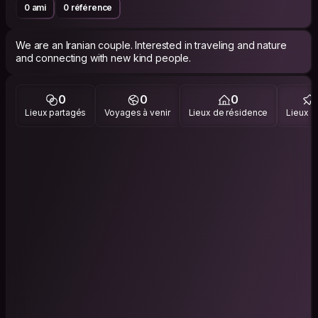
0 ami
0 référence
We are an Iranian couple. Interested in traveling and nature
and connecting with new kind people.
0
0
0
Lieux partagés
Voyages à venir
Lieux de résidence
Lieux vi