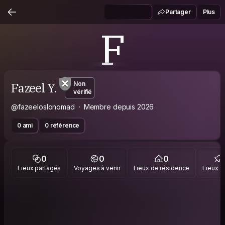
Partager
Plus
F
Fazeel Y.
Non
vérifié
@fazeeloslonomad
Membre depuis 2026
0 ami
0 référence
0
0
0
Lieux partagés
Voyages à venir
Lieux de résidence
Lieux vi