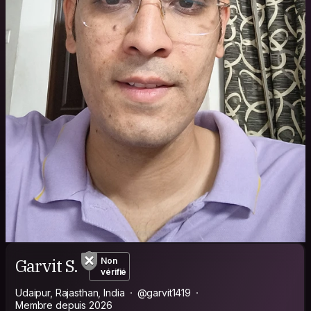
Garvit S.
Non
vérifié
Udaipur, Rajasthan, India
@garvit1419
Membre depuis 2026