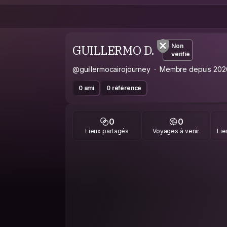
GUILLERMO D.
Non
vérifié
@guillermocairojourney
Membre depuis 202
0 ami
0 référence
0
0
Lieux partagés
Voyages à venir
Lie