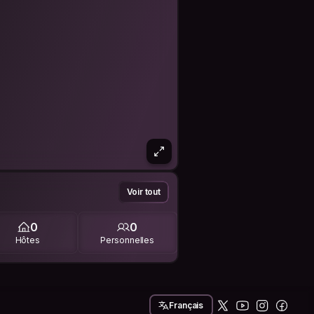
Voir tout
0
0
Hôtes
Personnelles
Français