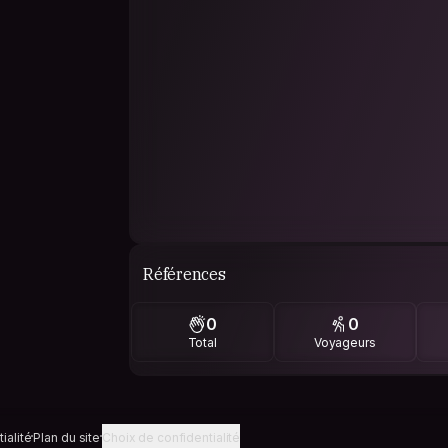
Références
0
0
Total
Voyageurs
ialité
Plan du site
Choix de confidentialité