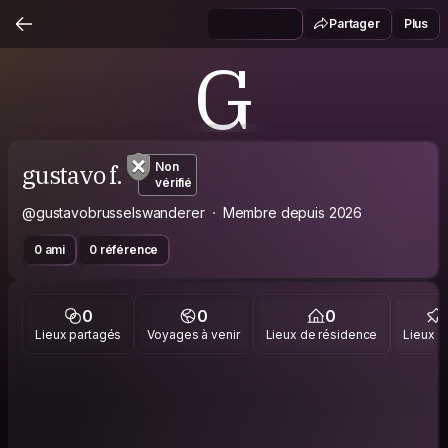
Partager
Plus
G
gustavo f.
Non
vérifié
@gustavobrusselswanderer
Membre depuis 2026
0 ami
0 référence
0
0
0
Lieux partagés
Voyages à venir
Lieux de résidence
Lieux vi