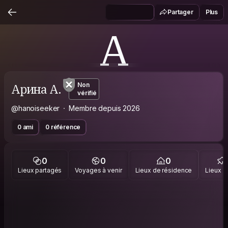
Partager
Plus
А
Арина А.
Non
vérifié
@hanoiseeker
Membre depuis 2026
0 ami
0 référence
0
0
0
Lieux partagés
Voyages à venir
Lieux de résidence
Lieux vi