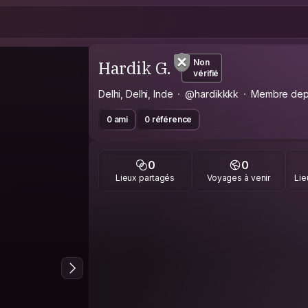
Hardik G.
Non
vérifié
Delhi, Delhi, Inde
@hardikkkk
Membre dep
0 ami
0 référence
0
0
Lieux partagés
Voyages à venir
Lie