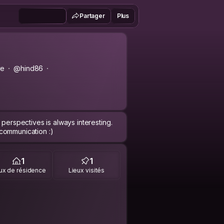
Partager
Plus
ye
@hind86
 perspectives is always interesting.
communication :)
1
1
ux de résidence
Lieux visités