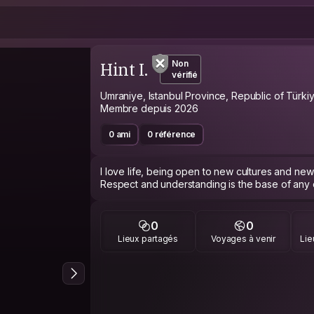
Hint I.
Non
vérifié
Umraniye, Istanbul Province, Republic of Türki
Membre depuis 2026
0 ami
0 référence
I love life, being open to new cultures and new
Respect and understanding is the base of any 
0
0
Lieux partagés
Voyages à venir
Lie