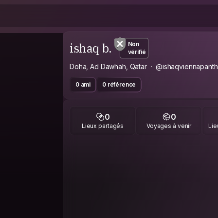
ishaq b.
Non
vérifié
Doha, Ad Dawhah, Qatar
@ishaqviennapanth
0 ami
0 référence
0
0
Lieux partagés
Voyages à venir
Lie