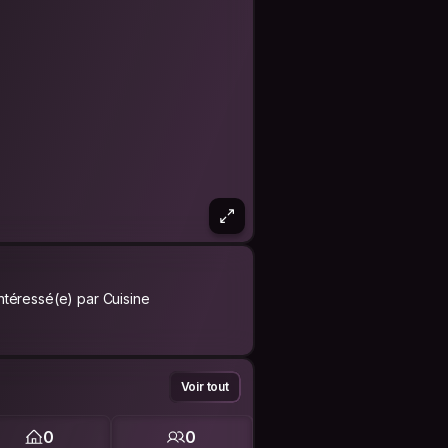
Intéressé(e) par Cuisine
Voir tout
0
0