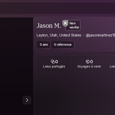
Jason M.
Non
vérifié
Layton, Utah, United States
@jasonmartinez1
0 ami
0 référence
0
0
Lieux partagés
Voyages à venir
Lie