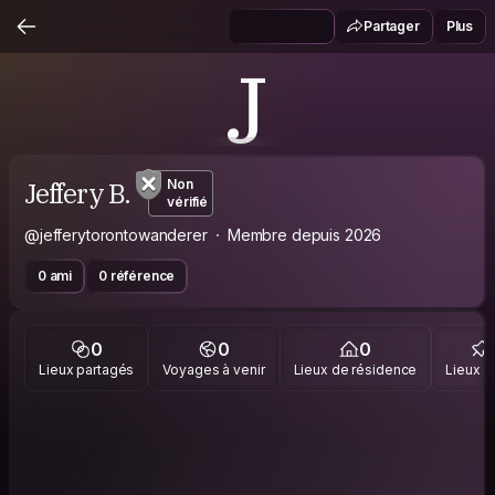
Partager
Plus
J
Jeffery B.
Non
vérifié
@jefferytorontowanderer
Membre depuis 2026
0 ami
0 référence
0
0
0
Lieux partagés
Voyages à venir
Lieux de résidence
Lieux vi