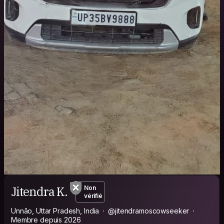
Jitendra K.
Non
vérifié
Unnāo, Uttar Pradesh, India
@jitendramoscowseeker
Membre depuis 2026