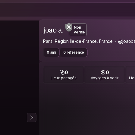
joao a.
Non
vérifié
Paris, Région Île-de-France, France
@joaoba
0 ami
0 référence
0
0
Lieux partagés
Voyages à venir
Lie