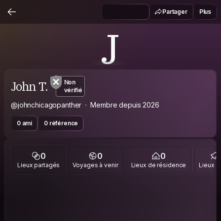
Partager
Plus
J
John T.
Non
vérifié
@johnchicagopanther
Membre depuis 2026
0 ami
0 référence
0
0
0
Lieux partagés
Voyages à venir
Lieux de résidence
Lieux vi