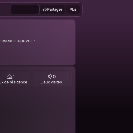
Partager
Plus
lieseoulstopover
1
0
ux de résidence
Lieux visités