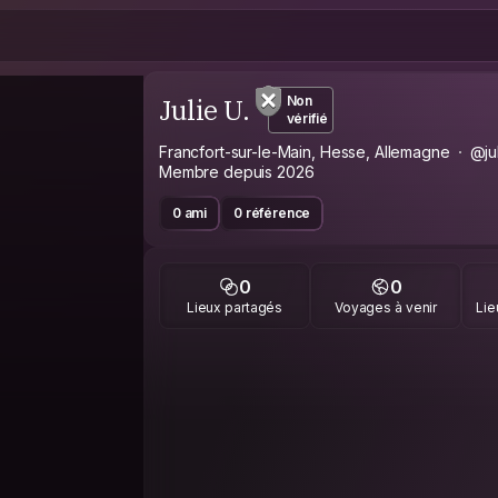
Julie U.
Non
vérifié
Francfort-sur-le-Main, Hesse, Allemagne
@ju
Membre depuis 2026
0 ami
0 référence
0
0
Lieux partagés
Voyages à venir
Lie