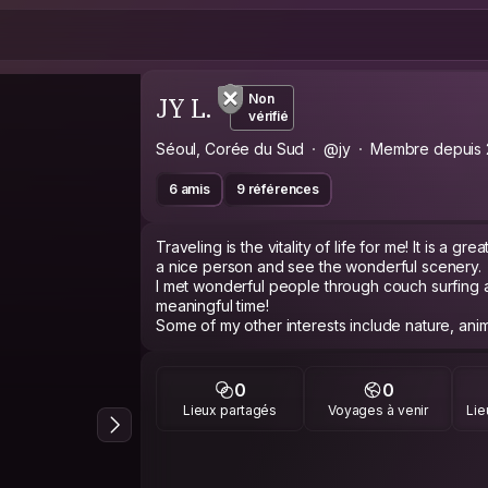
JY L.
Non
vérifié
Séoul, Corée du Sud
@jy
Membre depuis
6 amis
9 références
Traveling is the vitality of life for me! It is a g
a nice person and see the wonderful scenery.
I met wonderful people through couch surfing a
meaningful time!
Some of my other interests include nature, anim
yoga, Zumba, swimming, horseback riding, and 
0
0
Lieux partagés
Voyages à venir
Lie