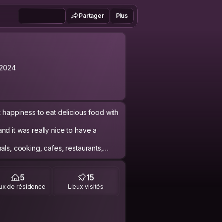
Partager
Plus
 2024
reat happiness to eat delicious food with
nd it was really nice to have a
als, cooking, cafes, restaurants,
trying new things.
5
15
ux de résidence
Lieux visités