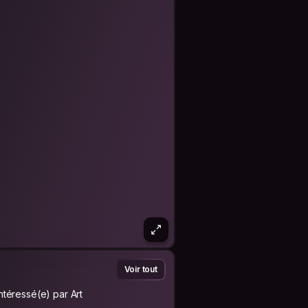
Voir tout
Intéressé(e) par Art