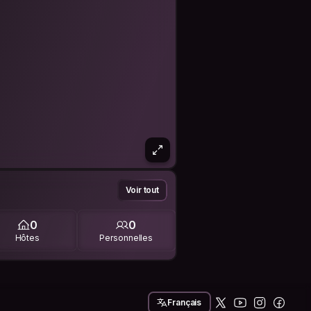
Voir tout
0
0
Hôtes
Personnelles
Français