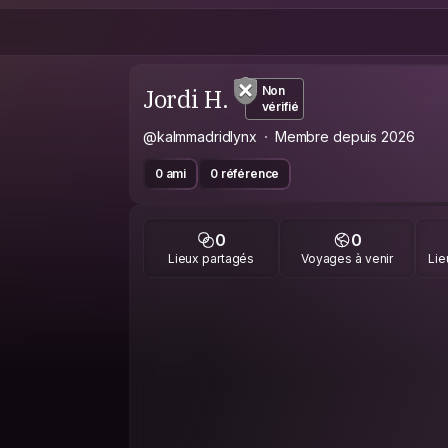
Jordi H.
Non
vérifié
@kalmmadridlynx
Membre depuis 2026
0 ami
0 référence
0
0
Lieux partagés
Voyages à venir
Lie