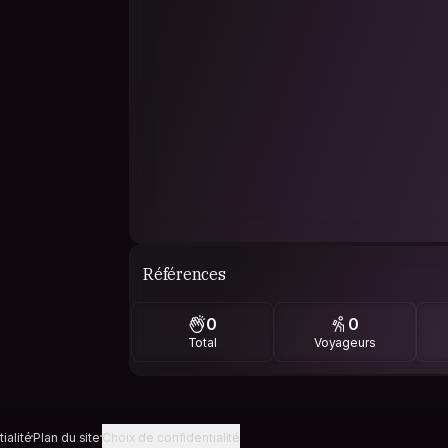
Références
0
0
Total
Voyageurs
ialité
Plan du site
Choix de confidentialité