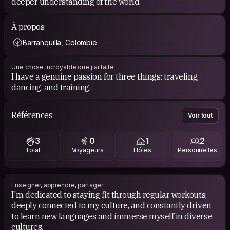
deeper understanding of the world.
À propos
Barranquilla, Colombie
Une chose incroyable que j'ai faite
I have a genuine passion for three things: traveling,
dancing, and training.
Références
Voir tout
3
0
1
2
Total
Voyageurs
Hôtes
Personnelles
Enseigner, apprendre, partager
I'm dedicated to staying fit through regular workouts,
deeply connected to my culture, and constantly driven
to learn new languages and immerse myself in diverse
cultures.