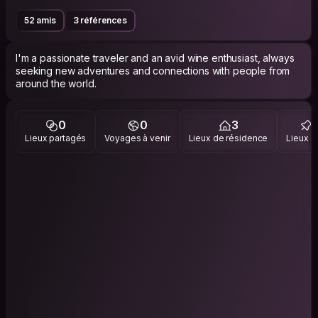
52 amis
3 références
I'm a passionate traveler and an avid wine enthusiast, always
seeking new adventures and connections with people from
around the world.
0
0
3
Lieux partagés
Voyages à venir
Lieux de résidence
Lieux vi