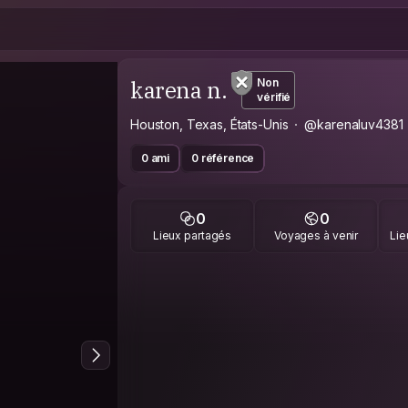
karena n.
Non
vérifié
Houston, Texas, États-Unis
@karenaluv4381
0 ami
0 référence
0
0
Lieux partagés
Voyages à venir
Lie