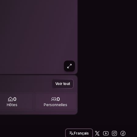
Voir tout
0
0
Hôtes
Personnelles
Français