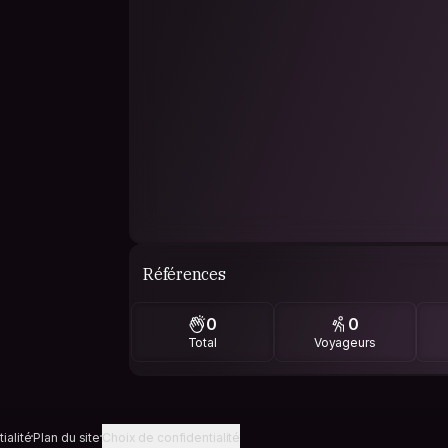
Références
0
0
Total
Voyageurs
ialité
Plan du site
Choix de confidentialité