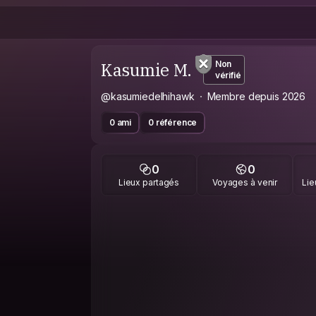
Kasumie M.
Non
vérifié
@kasumiedelhihawk
Membre depuis 2026
0 ami
0 référence
0
0
Lieux partagés
Voyages à venir
Lie