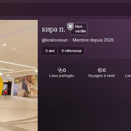
кира п.
Non
vérifié
@kiralovesun
Membre depuis 2026
0 ami
0 référence
0
0
Lieux partagés
Voyages à venir
Lie