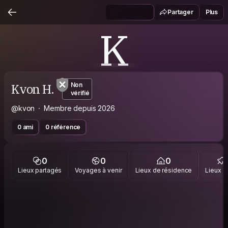
Partager
Plus
K
Kvon H.
Non
vérifié
@kvon
Membre depuis 2026
0 ami
0 référence
0
0
0
Lieux partagés
Voyages à venir
Lieux de résidence
Lieux vi