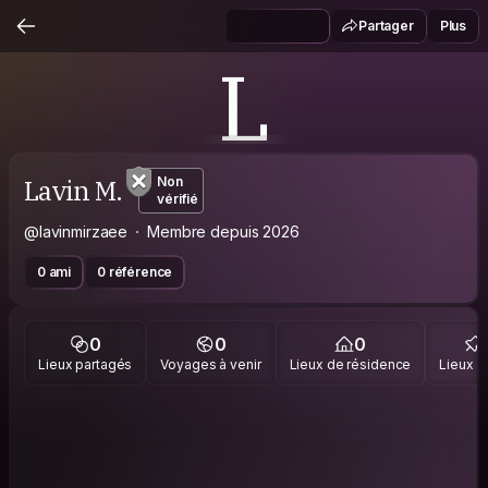
Partager
Plus
L
Lavin M.
Non
vérifié
@lavinmirzaee
Membre depuis 2026
0 ami
0 référence
0
0
0
Lieux partagés
Voyages à venir
Lieux de résidence
Lieux vi