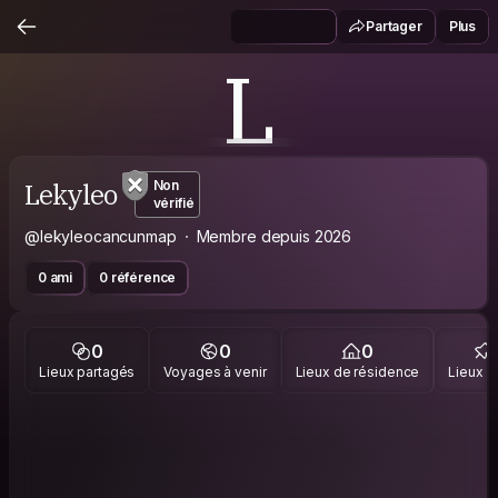
Partager
Plus
L
Lekyleo
Non
vérifié
@lekyleocancunmap
Membre depuis 2026
0 ami
0 référence
0
0
0
Lieux partagés
Voyages à venir
Lieux de résidence
Lieux vi