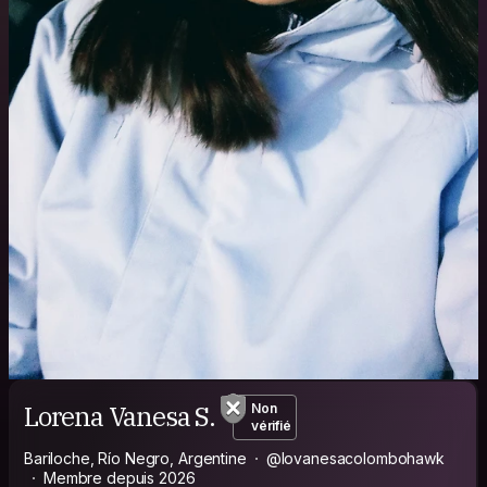
Lorena Vanesa S.
Non
vérifié
Bariloche, Río Negro, Argentine
@lovanesacolombohawk
Membre depuis 2026