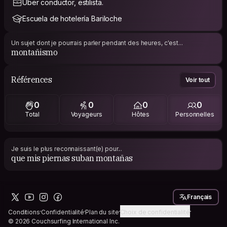
Uber conductor, estilista.
Escuela de hotelería Bariloche
Un sujet dont je pourrais parler pendant des heures, c'est...
montañismo
Références
Voir tout
0
0
0
0
Total
Voyageurs
Hôtes
Personnelles
Je suis le plus reconnaissant(e) pour...
que mis piernas suban montañas
Français
Conditions
Confidentialité
Plan du site
Choix de confidentialité
© 2026 Couchsurfing International Inc.