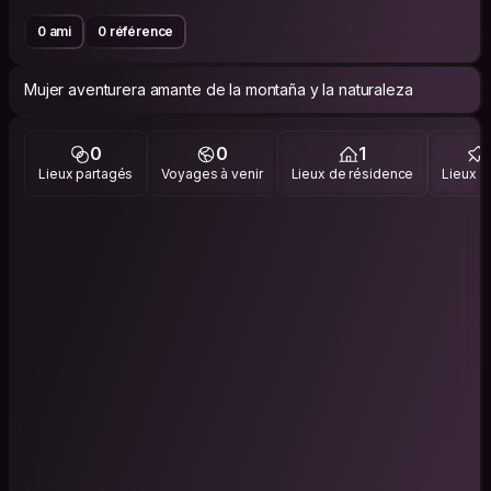
0 ami
0 référence
Mujer aventurera amante de la montaña y la naturaleza
0
0
1
Lieux partagés
Voyages à venir
Lieux de résidence
Lieux vi