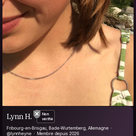
Lynn H.
Non
vérifié
Fribourg-en-Brisgau, Bade-Wurtemberg, Allemagne
@lynnheyne
Membre depuis 2026