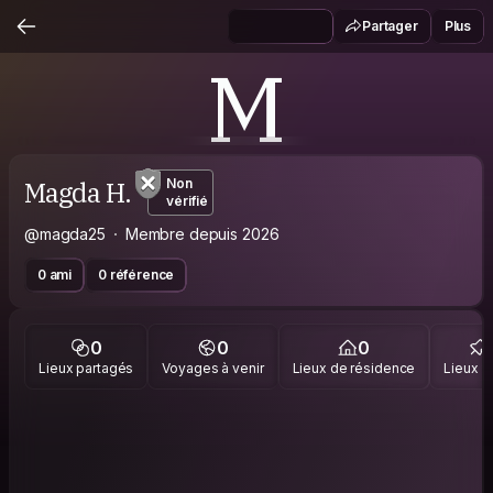
Partager
Plus
M
Magda H.
Non
vérifié
@magda25
Membre depuis 2026
0 ami
0 référence
0
0
0
Lieux partagés
Voyages à venir
Lieux de résidence
Lieux vi