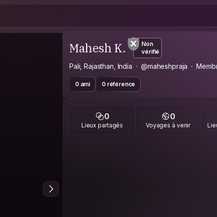
Mahesh K.
Non
vérifié
Pali, Rajasthan, India
@maheshpraja
Membr
0 ami
0 référence
0
0
Lieux partagés
Voyages à venir
Lie