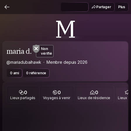
Partager
Plus
M
maria d.
Non
vérifié
@mariadubaihawk
Membre depuis 2026
0 ami
0 référence
0
0
0
Lieux partagés
Voyages à venir
Lieux de résidence
Lieux vi