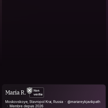
Maria R.
Non
vérifié
Moskovskoye, Stavropol Krai, Russia
@mariareykjavikpath
Membre depuis 2026