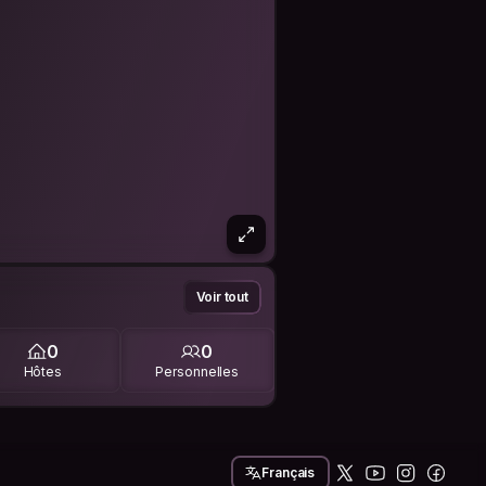
Voir tout
0
0
Hôtes
Personnelles
Français