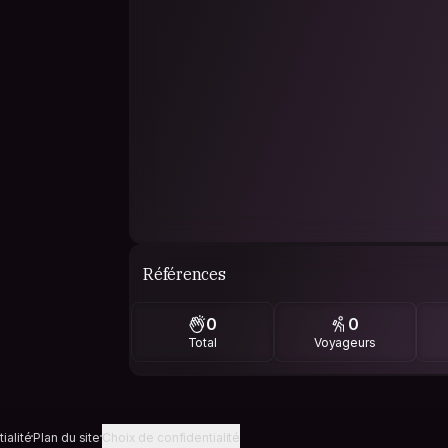
Références
0
0
Total
Voyageurs
ialité
Plan du site
Choix de confidentialité