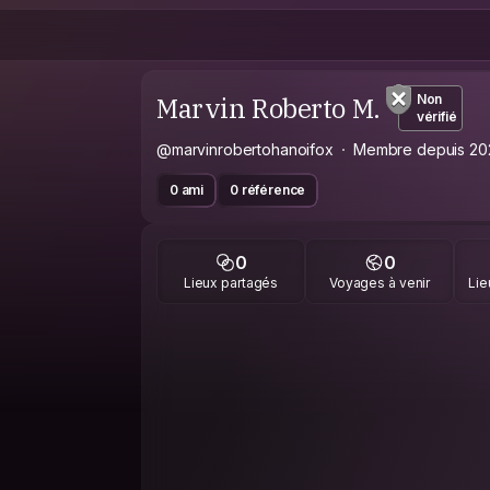
Marvin Roberto M.
Non
vérifié
@marvinrobertohanoifox
Membre depuis 20
0 ami
0 référence
0
0
Lieux partagés
Voyages à venir
Lie