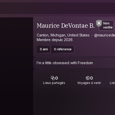
Maurice DeVontae B.
Non
vérifié
Canton, Michigan, United States
@mauricede
Membre depuis 2026
0 ami
0 référence
I’m a little obsessed with Freedom
0
0
Lieux partagés
Voyages à venir
Lie