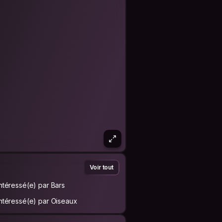
Voir tout
Intéressé(e) par Bars
Intéressé(e) par Oiseaux