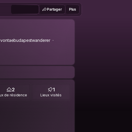
Partager
Plus
vontaebudapestwanderer
2
1
ux de résidence
Lieux visités