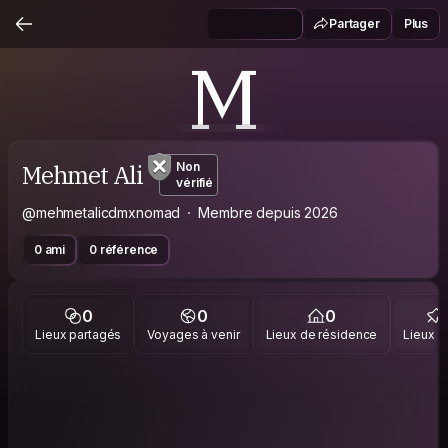
Partager
Plus
M
Mehmet Ali
Non
vérifié
@mehmetalicdmxnomad
Membre depuis 2026
0 ami
0 référence
0
0
0
Lieux partagés
Voyages à venir
Lieux de résidence
Lieux vi