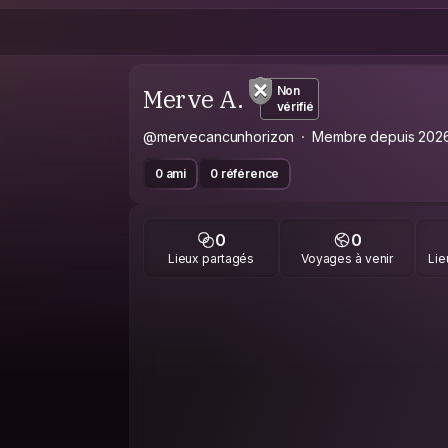
Merve A.
Non
vérifié
@mervecancunhorizon
Membre depuis 202
0 ami
0 référence
0
0
Lieux partagés
Voyages à venir
Lie