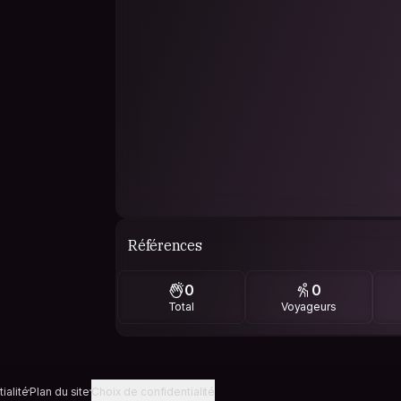
Références
0
0
Total
Voyageurs
ialité
Plan du site
Choix de confidentialité