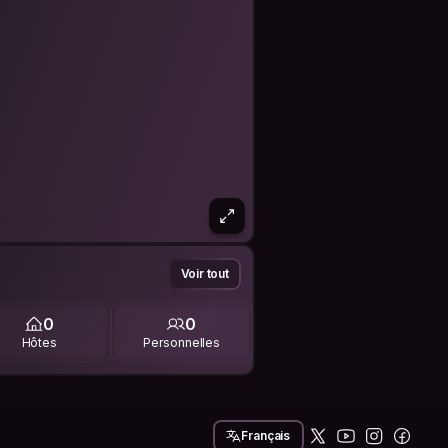
Voir tout
0
0
Hôtes
Personnelles
Français