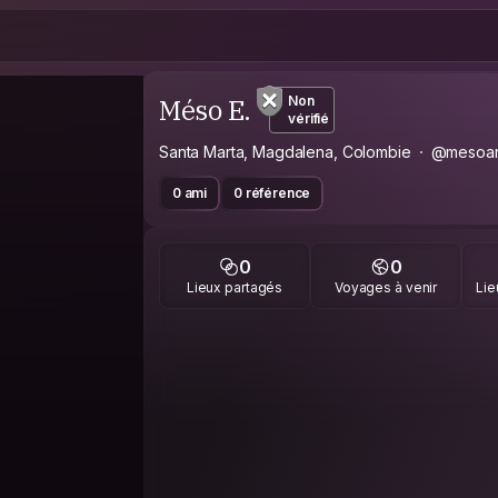
Méso E.
Non
vérifié
Santa Marta, Magdalena, Colombie
@mesoa
0 ami
0 référence
0
0
Lieux partagés
Voyages à venir
Lie