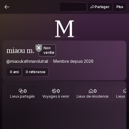
Partager
Plus
M
miaou m.
Non
vérifié
@miaoukathmandutrail
Membre depuis 2026
0 ami
0 référence
0
0
0
Lieux partagés
Voyages à venir
Lieux de résidence
Lieux vi