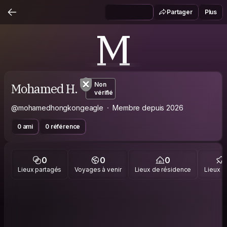
Partager
Plus
M
Mohamed H.
Non
vérifié
@mohamedhongkongeagle
Membre depuis 2026
0 ami
0 référence
0
0
0
Lieux partagés
Voyages à venir
Lieux de résidence
Lieux vi