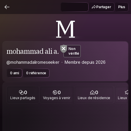
Partager
Plus
M
mohammad ali a.
Non
vérifié
@mohammadaliromeseeker
Membre depuis 2026
0 ami
0 référence
0
0
0
Lieux partagés
Voyages à venir
Lieux de résidence
Lieux vi