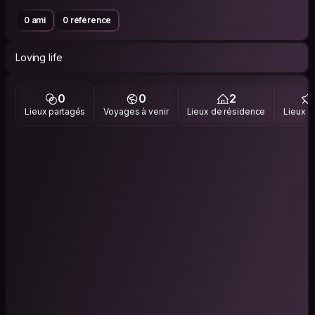
0 ami
0 référence
Loving life
0
0
2
Lieux partagés
Voyages à venir
Lieux de résidence
Lieux vi