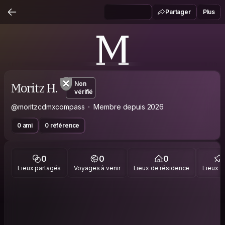
Partager
Plus
M
Moritz H.
Non
vérifié
@moritzcdmxcompass
Membre depuis 2026
0 ami
0 référence
0
0
0
Lieux partagés
Voyages à venir
Lieux de résidence
Lieux vi