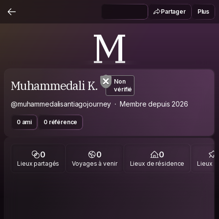
Partager
Plus
M
Muhammedali K.
Non
vérifié
@muhammedalisantiagojourney
Membre depuis 2026
0 ami
0 référence
0
0
0
Lieux partagés
Voyages à venir
Lieux de résidence
Lieux vi